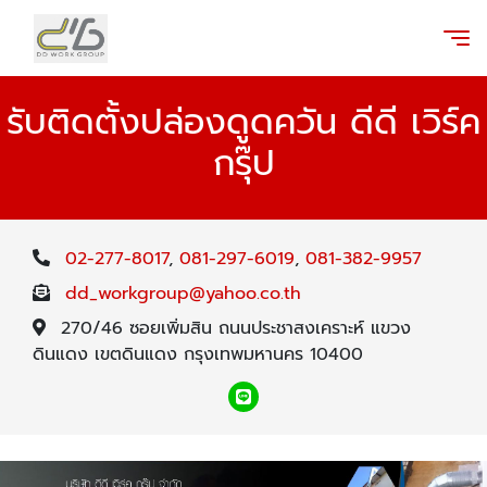
รับติดตั้งปล่องดูดควัน ดีดี เวิร์ค
กรุ๊ป
02-277-8017
,
081-297-6019
,
081-382-9957
dd_workgroup@yahoo.co.th
270/46 ซอยเพิ่มสิน ถนนประชาสงเคราะห์ แขวง
ดินแดง เขตดินแดง กรุงเทพมหานคร 10400